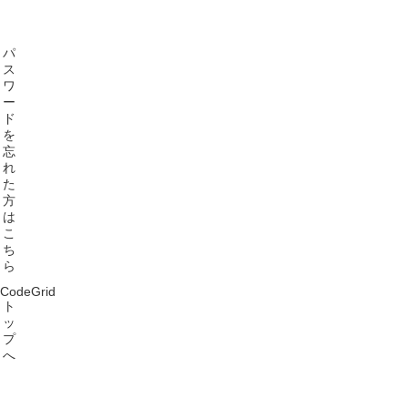
パ
ス
ワ
ー
ド
を
忘
れ
た
方
は
こ
ち
ら
CodeGrid
ト
ッ
プ
へ